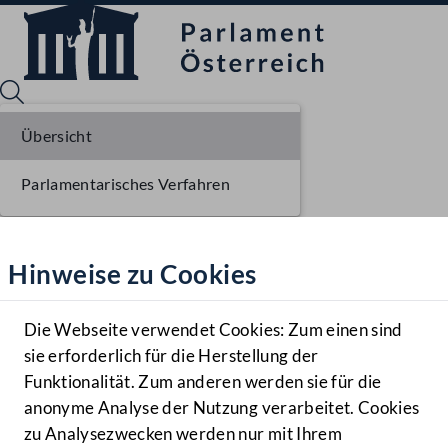
Übersicht
Parlamentarisches Verfahren
Sprache English
Mediathek
Hinweise zu Cookies
Hilfe
Benutzer
Die Webseite verwendet Cookies: Zum einen sind
Zielgruppe
sie erforderlich für die Herstellung der
Navigationsmenü öffnen
MENÜ
Funktionalität. Zum anderen werden sie für die
anonyme Analyse der Nutzung verarbeitet. Cookies
zu Analysezwecken werden nur mit Ihrem
Sprache En
Mediathek