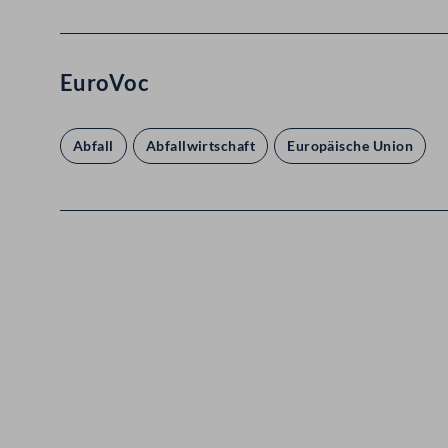
EuroVoc
Abfall
Abfallwirtschaft
Europäische Union
Kontakt