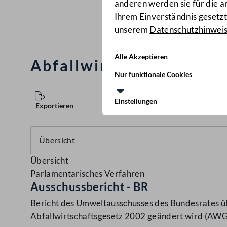
anderen werden sie für die 
Ihrem Einverständnis gesetzt.
unserem
Datenschutzhinwei
Alle Akzeptieren
Abfallwirtschaftsgeset
Nur funktionale Cookies
Einstellungen
Exportieren
Übersicht
Parlamentarisches Verfahren
Ausschussbericht - BR
Bericht des Umweltausschusses des Bundesrates üb
Abfallwirtschaftsgesetz 2002 geändert wird (AW