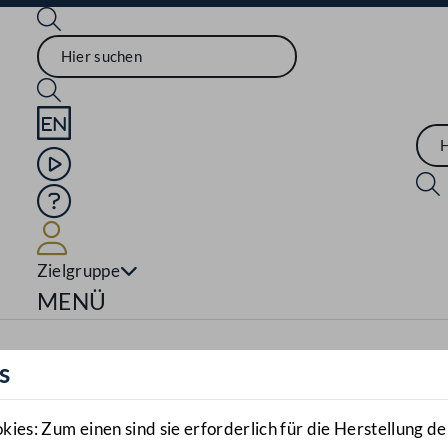
Sprache English
Mediathek
Hilfe
Benutzer
Zielgruppe
Navigationsmenü öffnen
MENÜ
s
es: Zum einen sind sie erforderlich für die Herstellung de