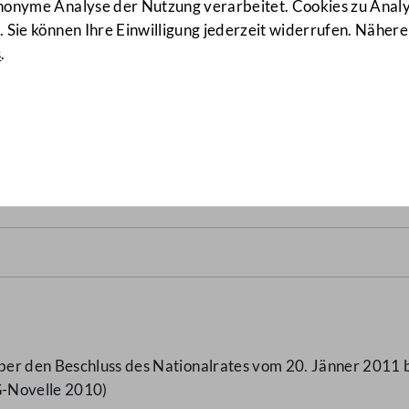
anonyme Analyse der Nutzung verarbeitet. Cookies zu Ana
 Sie können Ihre Einwilligung jederzeit widerrufen. Nähere
s
.
z 2002
(8446/BR und Zu 8446/BR 
er den Beschluss des Nationalrates vom 20. Jänner 2011 
G-Novelle 2010)