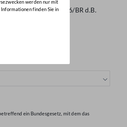
Ausschussbericht - BR
lysezwecken werden nur mit
8446/BR und Zu 8446/BR d.B.
 Informationen finden Sie in
d.B.)
betreffend ein Bundesgesetz, mit dem das