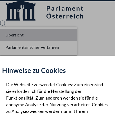
Übersicht
Parlamentarisches Verfahren
Sprache English
Mediathek
Hinweise zu Cookies
Hilfe
Benutzer
Die Webseite verwendet Cookies: Zum einen sind
Zielgruppe
sie erforderlich für die Herstellung der
Navigationsmenü öffnen
MENÜ
Funktionalität. Zum anderen werden sie für die
anonyme Analyse der Nutzung verarbeitet. Cookies
zu Analysezwecken werden nur mit Ihrem
Sprache En
Mediathek