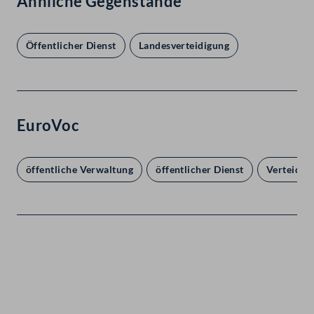
Ähnliche Gegenstände
Öffentlicher Dienst
Landesverteidigung
EuroVoc
öffentliche Verwaltung
öffentlicher Dienst
Verteidig
Kontakt