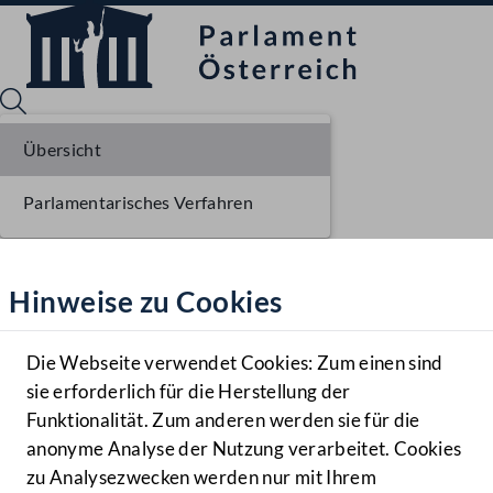
Übersicht
Parlamentarisches Verfahren
Sprache English
Mediathek
Hinweise zu Cookies
Hilfe
Benutzer
Die Webseite verwendet Cookies: Zum einen sind
Zielgruppe
sie erforderlich für die Herstellung der
Navigationsmenü öffnen
MENÜ
Funktionalität. Zum anderen werden sie für die
anonyme Analyse der Nutzung verarbeitet. Cookies
zu Analysezwecken werden nur mit Ihrem
Sprache En
Mediathek