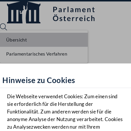
Übersicht
Parlamentarisches Verfahren
Sprache English
Mediathek
Hinweise zu Cookies
Hilfe
Benutzer
Die Webseite verwendet Cookies: Zum einen sind
Zielgruppe
sie erforderlich für die Herstellung der
Navigationsmenü öffnen
MENÜ
Funktionalität. Zum anderen werden sie für die
anonyme Analyse der Nutzung verarbeitet. Cookies
zu Analysezwecken werden nur mit Ihrem
Sprache En
Mediathek