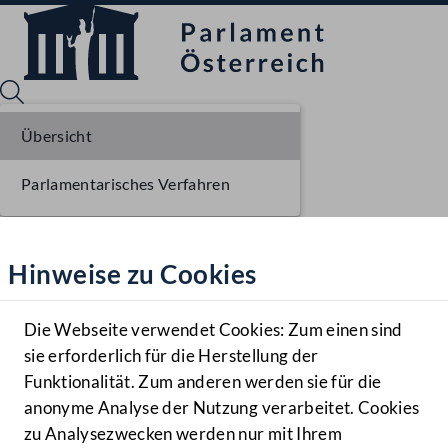
Übersicht
Parlamentarisches Verfahren
Sprache English
Mediathek
Hinweise zu Cookies
Hilfe
Benutzer
Die Webseite verwendet Cookies: Zum einen sind
Zielgruppe
sie erforderlich für die Herstellung der
Navigationsmenü öffnen
MENÜ
Funktionalität. Zum anderen werden sie für die
anonyme Analyse der Nutzung verarbeitet. Cookies
zu Analysezwecken werden nur mit Ihrem
Sprache En
Mediathek