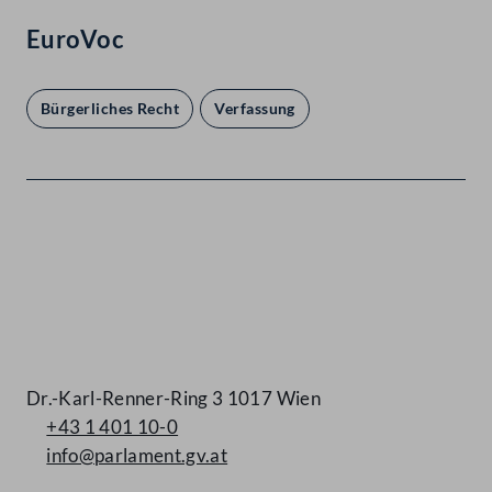
EuroVoc
Bürgerliches Recht
Verfassung
Kontakt
Dr.-Karl-Renner-Ring 3 1017 Wien
+43 1 401 10-0
info@parlament.gv.at