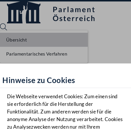
Übersicht
Parlamentarisches Verfahren
Sprache English
Mediathek
Hinweise zu Cookies
Hilfe
Benutzer
Die Webseite verwendet Cookies: Zum einen sind
Zielgruppe
sie erforderlich für die Herstellung der
Navigationsmenü öffnen
MENÜ
Funktionalität. Zum anderen werden sie für die
anonyme Analyse der Nutzung verarbeitet. Cookies
zu Analysezwecken werden nur mit Ihrem
Sprache En
Mediathek