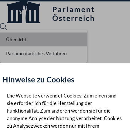
Übersicht
Parlamentarisches Verfahren
Sprache English
Mediathek
Hinweise zu Cookies
Hilfe
Benutzer
Die Webseite verwendet Cookies: Zum einen sind
Zielgruppe
sie erforderlich für die Herstellung der
Navigationsmenü öffnen
MENÜ
Funktionalität. Zum anderen werden sie für die
anonyme Analyse der Nutzung verarbeitet. Cookies
zu Analysezwecken werden nur mit Ihrem
Sprache En
Mediathek