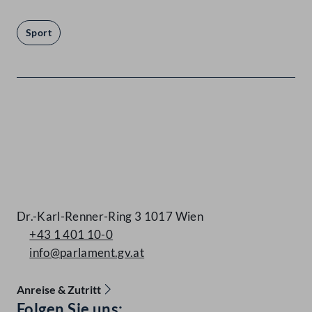
Sport
Kontakt
Dr.-Karl-Renner-Ring 3 1017 Wien
+43 1 401 10-0
info@parlament.gv.at
Anreise & Zutritt
Accessibility Menu anzeigen
Folgen Sie uns: