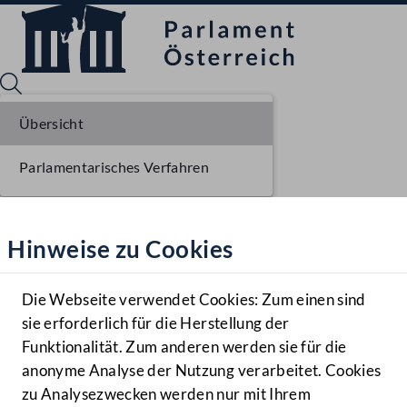
Übersicht
Parlamentarisches Verfahren
Sprache English
Mediathek
Hinweise zu Cookies
Hilfe
Benutzer
Die Webseite verwendet Cookies: Zum einen sind
Zielgruppe
sie erforderlich für die Herstellung der
Navigationsmenü öffnen
MENÜ
Funktionalität. Zum anderen werden sie für die
anonyme Analyse der Nutzung verarbeitet. Cookies
zu Analysezwecken werden nur mit Ihrem
Sprache En
Mediathek