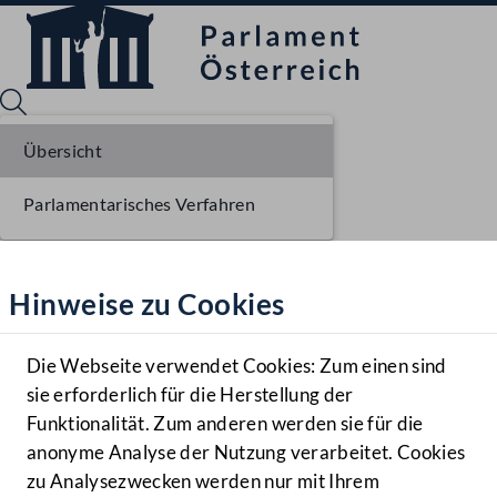
Übersicht
Parlamentarisches Verfahren
Sprache English
Mediathek
Hinweise zu Cookies
Hilfe
Benutzer
Die Webseite verwendet Cookies: Zum einen sind
Zielgruppe
sie erforderlich für die Herstellung der
Navigationsmenü öffnen
MENÜ
Funktionalität. Zum anderen werden sie für die
anonyme Analyse der Nutzung verarbeitet. Cookies
zu Analysezwecken werden nur mit Ihrem
Sprache En
Mediathek