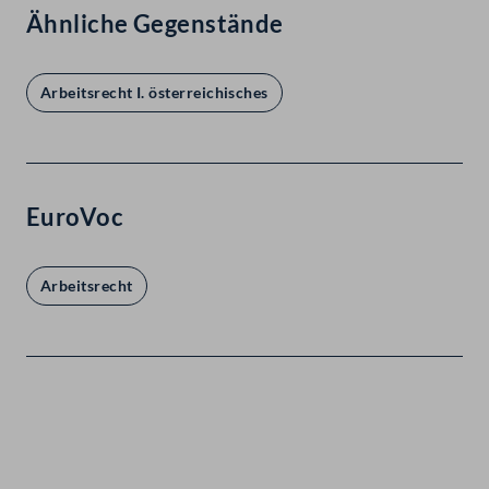
Ähnliche Gegenstände
Arbeitsrecht I. österreichisches
EuroVoc
Arbeitsrecht
Kontakt