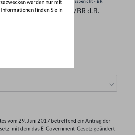
Ausschussbericht - BR
lysezwecken werden nur mit
9860/BR d.B.
 Informationen finden Sie in
tes vom 29. Juni 2017 betreffend ein Antrag der
esetz, mit dem das E-Government-Gesetz geändert