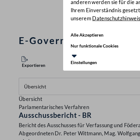
anderen werden sie für die 
Ihrem Einverständnis gesetzt.
unserem
Datenschutzhinwei
Alle Akzeptieren
E-Government-Gesetz
(
Nur funktionale Cookies
Einstellungen
Exportieren
Übersicht
Parlamentarisches Verfahren
Ausschussbericht - BR
Bericht des Ausschusses für Verfassung und Föder
Abgeordneten Dr. Peter Wittmann, Mag. Wolfgang 