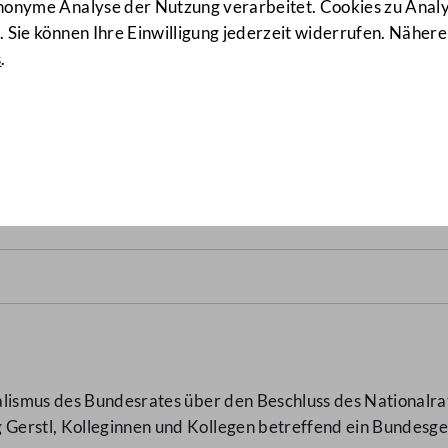
anonyme Analyse der Nutzung verarbeitet. Cookies zu Ana
 Sie können Ihre Einwilligung jederzeit widerrufen. Nähere
s
.
9860/BR d.B.)
alismus des Bundesrates über den Beschluss des Nationalra
Gerstl, Kolleginnen und Kollegen betreffend ein Bundesg