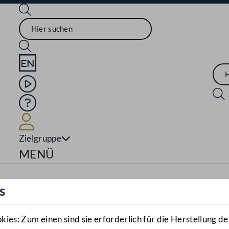
Sprache English
Mediathek
Hilfe
Benutzer
Zielgruppe
Navigationsmenü öffnen
MENÜ
s
es: Zum einen sind sie erforderlich für die Herstellung de