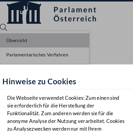
Übersicht
Parlamentarisches Verfahren
Sprache English
Mediathek
Hinweise zu Cookies
Hilfe
Benutzer
Die Webseite verwendet Cookies: Zum einen sind
Zielgruppe
sie erforderlich für die Herstellung der
Navigationsmenü öffnen
MENÜ
Funktionalität. Zum anderen werden sie für die
anonyme Analyse der Nutzung verarbeitet. Cookies
zu Analysezwecken werden nur mit Ihrem
Sprache En
Mediathek