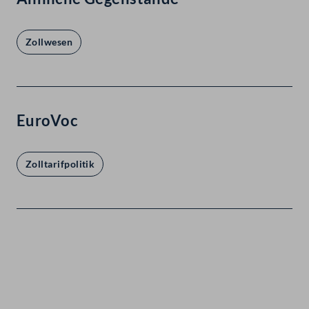
Zollwesen
EuroVoc
Zolltarifpolitik
Kontakt