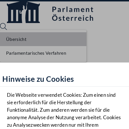
Übersicht
Parlamentarisches Verfahren
Sprache English
Mediathek
Hinweise zu Cookies
Hilfe
Benutzer
Die Webseite verwendet Cookies: Zum einen sind
Zielgruppe
sie erforderlich für die Herstellung der
Navigationsmenü öffnen
MENÜ
Funktionalität. Zum anderen werden sie für die
anonyme Analyse der Nutzung verarbeitet. Cookies
zu Analysezwecken werden nur mit Ihrem
Sprache En
Mediathek