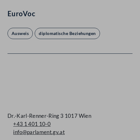
EuroVoc
Ausweis
diplomatische Beziehungen
Kontakt
Dr.-Karl-Renner-Ring 3 1017 Wien
+43 1 401 10-0
info@parlament.gv.at