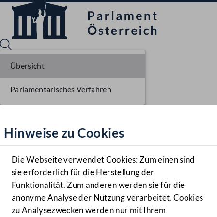
Übersicht
Parlamentarisches Verfahren
Sprache English
Mediathek
Hinweise zu Cookies
Hilfe
Benutzer
Die Webseite verwendet Cookies: Zum einen sind
Zielgruppe
sie erforderlich für die Herstellung der
Navigationsmenü öffnen
MENÜ
Funktionalität. Zum anderen werden sie für die
anonyme Analyse der Nutzung verarbeitet. Cookies
zu Analysezwecken werden nur mit Ihrem
Sprache En
Mediathek