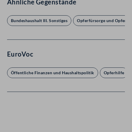
Ähnliche Gegenstände
Bundeshaushalt III. Sonstiges
Opferfürsorge und Opfersc
EuroVoc
Öffentliche Finanzen und Haushaltspolitik
Opferhilfe
Kontakt