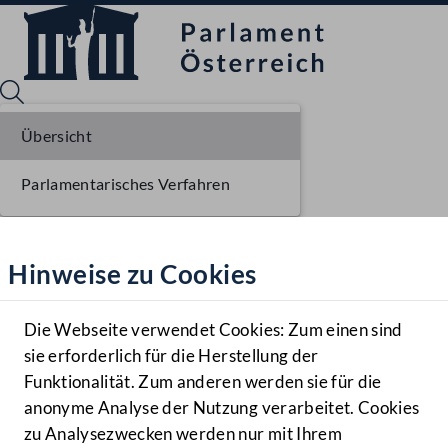
Übersicht
Parlamentarisches Verfahren
Sprache English
Mediathek
Hinweise zu Cookies
Hilfe
Benutzer
Die Webseite verwendet Cookies: Zum einen sind
Zielgruppe
sie erforderlich für die Herstellung der
Navigationsmenü öffnen
MENÜ
Funktionalität. Zum anderen werden sie für die
anonyme Analyse der Nutzung verarbeitet. Cookies
zu Analysezwecken werden nur mit Ihrem
Sprache En
Mediathek