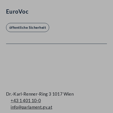
EuroVoc
öffentliche Sicherheit
Kontakt
Dr.-Karl-Renner-Ring 3 1017 Wien
+43 1 401 10-0
info@parlament.gv.at