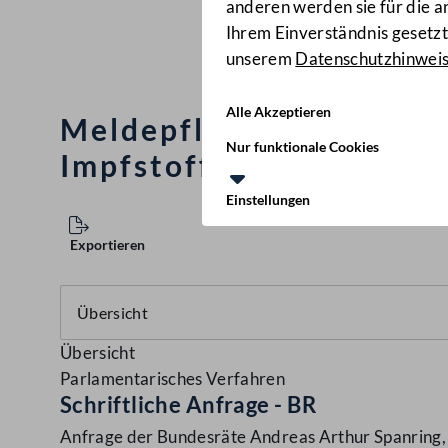
anderen werden sie für die 
Ihrem Einverständnis gesetzt.
unserem
Datenschutzhinwei
Alle Akzeptieren
Meldepflichten hinsich
Nur funktionale Cookies
Impfstoffe
(3867/J-BR/202
Einstellungen
Exportieren
Übersicht
Parlamentarisches Verfahren
Schriftliche Anfrage - BR
Anfrage der Bundesräte Andreas Arthur Spanring, 