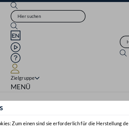
Sprache English
Mediathek
Hilfe
Benutzer
Zielgruppe
Navigationsmenü öffnen
MENÜ
s
es: Zum einen sind sie erforderlich für die Herstellung de