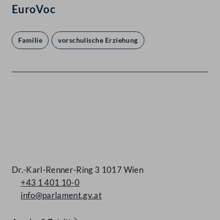
EuroVoc
Familie
vorschulische Erziehung
Kontakt
Dr.-Karl-Renner-Ring 3 1017 Wien
+43 1 401 10-0
info@parlament.gv.at