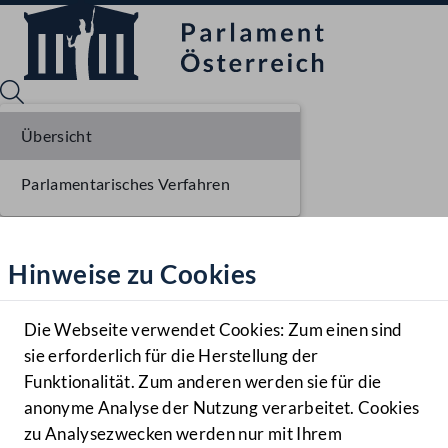
Übersicht
Parlamentarisches Verfahren
Sprache English
Mediathek
Hinweise zu Cookies
Hilfe
Benutzer
Die Webseite verwendet Cookies: Zum einen sind
Zielgruppe
sie erforderlich für die Herstellung der
Navigationsmenü öffnen
MENÜ
Funktionalität. Zum anderen werden sie für die
anonyme Analyse der Nutzung verarbeitet. Cookies
zu Analysezwecken werden nur mit Ihrem
Sprache En
Mediathek