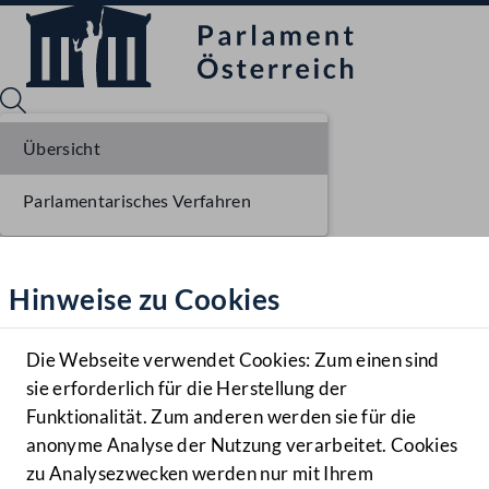
Übersicht
Parlamentarisches Verfahren
Sprache English
Mediathek
Hinweise zu Cookies
Hilfe
Benutzer
Die Webseite verwendet Cookies: Zum einen sind
Zielgruppe
sie erforderlich für die Herstellung der
Navigationsmenü öffnen
MENÜ
Funktionalität. Zum anderen werden sie für die
anonyme Analyse der Nutzung verarbeitet. Cookies
zu Analysezwecken werden nur mit Ihrem
Sprache En
Mediathek