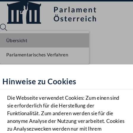
Übersicht
Parlamentarisches Verfahren
Sprache English
Mediathek
Hinweise zu Cookies
Hilfe
Benutzer
Die Webseite verwendet Cookies: Zum einen sind
Zielgruppe
sie erforderlich für die Herstellung der
Navigationsmenü öffnen
MENÜ
Funktionalität. Zum anderen werden sie für die
anonyme Analyse der Nutzung verarbeitet. Cookies
zu Analysezwecken werden nur mit Ihrem
Sprache En
Mediathek