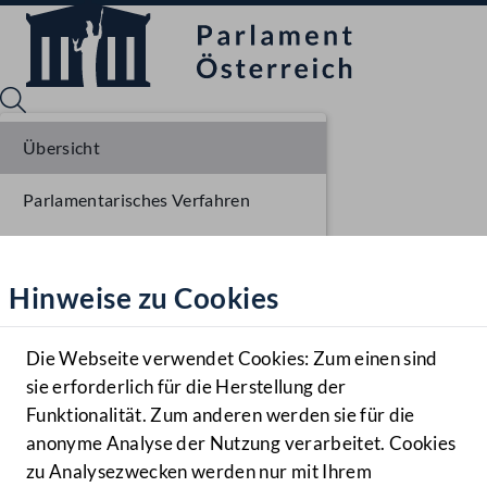
Übersicht
Parlamentarisches Verfahren
Sprache English
Mediathek
Liste der Rednerinnen und Redner
Hinweise zu Cookies
Hilfe
Benutzer
Die Webseite verwendet Cookies: Zum einen sind
Zielgruppe
sie erforderlich für die Herstellung der
Navigationsmenü öffnen
MENÜ
Funktionalität. Zum anderen werden sie für die
anonyme Analyse der Nutzung verarbeitet. Cookies
zu Analysezwecken werden nur mit Ihrem
Sprache En
Mediathek