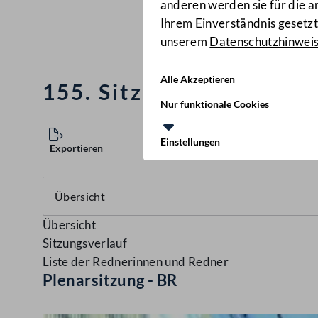
anderen werden sie für die 
Ihrem Einverständnis gesetzt.
unserem
Datenschutzhinwei
Alle Akzeptieren
155. Sitzung des Bundes
Nur funktionale Cookies
Einstellungen
Exportieren
Übersicht
Sitzungsverlauf
Liste der Rednerinnen und Redner
Plenarsitzung - BR