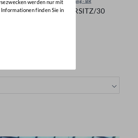
Plenarsitzung - BR
lysezwecken werden nur mit
155/BRSITZ/30
 Informationen finden Sie in
BRSITZ/30)