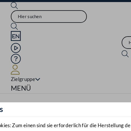
Sprache English
Mediathek
Hilfe
Benutzer
Zielgruppe
Navigationsmenü öffnen
MENÜ
s
es: Zum einen sind sie erforderlich für die Herstellung de