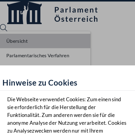
Übersicht
Parlamentarisches Verfahren
Sprache English
Mediathek
Liste der Rednerinnen und Redner
Hinweise zu Cookies
Hilfe
Benutzer
Die Webseite verwendet Cookies: Zum einen sind
Zielgruppe
sie erforderlich für die Herstellung der
Navigationsmenü öffnen
MENÜ
Funktionalität. Zum anderen werden sie für die
anonyme Analyse der Nutzung verarbeitet. Cookies
zu Analysezwecken werden nur mit Ihrem
Sprache En
Mediathek