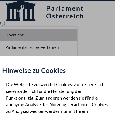
Übersicht
Parlamentarisches Verfahren
Sprache English
Mediathek
Liste der Rednerinnen und Redner
Hinweise zu Cookies
Hilfe
Benutzer
Die Webseite verwendet Cookies: Zum einen sind
Zielgruppe
sie erforderlich für die Herstellung der
Navigationsmenü öffnen
MENÜ
Funktionalität. Zum anderen werden sie für die
anonyme Analyse der Nutzung verarbeitet. Cookies
zu Analysezwecken werden nur mit Ihrem
Sprache En
Mediathek