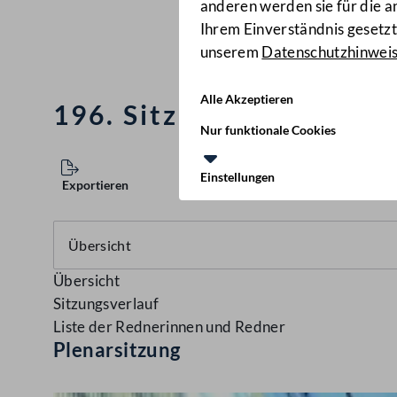
anderen werden sie für die 
Ihrem Einverständnis gesetzt.
unserem
Datenschutzhinwei
Alle Akzeptieren
196. Sitzung des Nation
Nur funktionale Cookies
Einstellungen
Exportieren
Übersicht
Sitzungsverlauf
Liste der Rednerinnen und Redner
Plenarsitzung