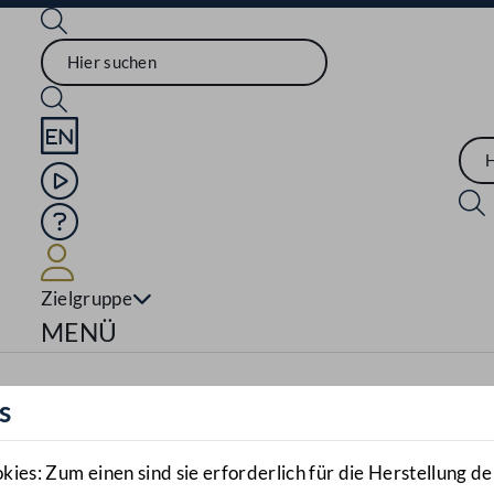
Sprache English
Mediathek
Hilfe
Benutzer
Zielgruppe
Navigationsmenü öffnen
MENÜ
s
es: Zum einen sind sie erforderlich für die Herstellung de