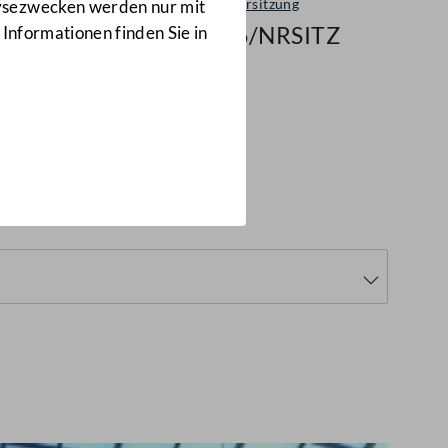
Plenarsitzung
lysezwecken werden nur mit
196/NRSITZ
 Informationen finden Sie in
6/NRSITZ)