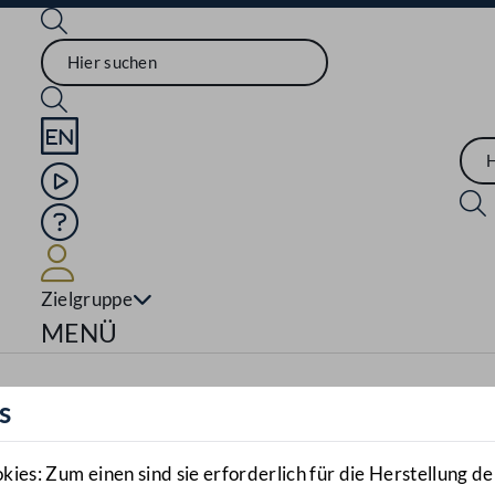
Sprache English
Mediathek
Hilfe
Benutzer
Zielgruppe
Navigationsmenü öffnen
MENÜ
s
es: Zum einen sind sie erforderlich für die Herstellung de