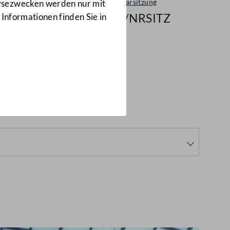
Plenarsitzung
lysezwecken werden nur mit
35/NRSITZ
 Informationen finden Sie in
RSITZ)