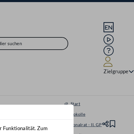
Sprache En
Mediathek
Hilfe
Benutze
Zielgruppe
Start
Protokolle
Nationalrat - II. GP
Teile
Lesez
r Funktionalität. Zum