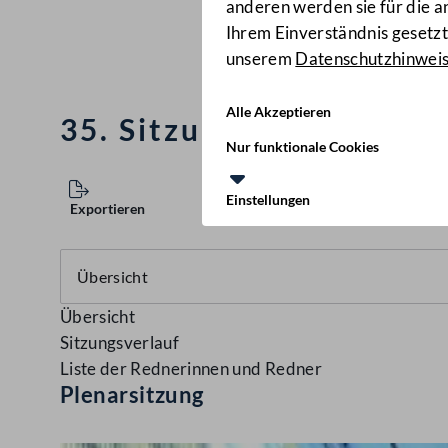
anderen werden sie für die 
Ihrem Einverständnis gesetzt.
unserem
Datenschutzhinwei
Alle Akzeptieren
35. Sitzung des Nationa
Nur funktionale Cookies
Einstellungen
Exportieren
Übersicht
Sitzungsverlauf
Liste der Rednerinnen und Redner
Plenarsitzung