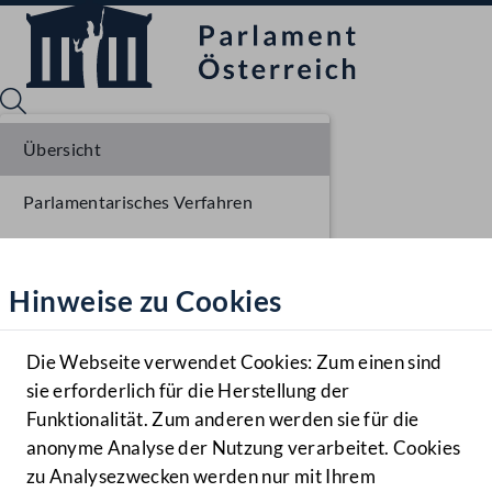
Übersicht
Parlamentarisches Verfahren
Sprache English
Mediathek
Liste der Rednerinnen und Redner
Hinweise zu Cookies
Hilfe
Benutzer
Die Webseite verwendet Cookies: Zum einen sind
Zielgruppe
sie erforderlich für die Herstellung der
Navigationsmenü öffnen
MENÜ
Funktionalität. Zum anderen werden sie für die
anonyme Analyse der Nutzung verarbeitet. Cookies
zu Analysezwecken werden nur mit Ihrem
Sprache En
Mediathek