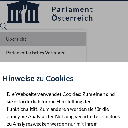
Übersicht
Parlamentarisches Verfahren
Sprache English
Mediathek
Liste der Rednerinnen und Redner
Hinweise zu Cookies
Hilfe
Benutzer
Die Webseite verwendet Cookies: Zum einen sind
Zielgruppe
sie erforderlich für die Herstellung der
Navigationsmenü öffnen
MENÜ
Funktionalität. Zum anderen werden sie für die
anonyme Analyse der Nutzung verarbeitet. Cookies
zu Analysezwecken werden nur mit Ihrem
Sprache En
Mediathek