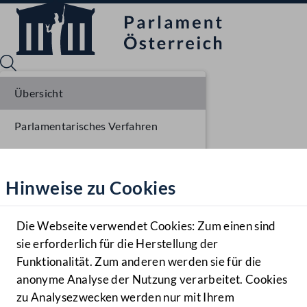
Übersicht
Parlamentarisches Verfahren
Sprache English
Mediathek
Liste der Rednerinnen und Redner
Hinweise zu Cookies
Hilfe
Benutzer
Die Webseite verwendet Cookies: Zum einen sind
Zielgruppe
sie erforderlich für die Herstellung der
Navigationsmenü öffnen
MENÜ
Funktionalität. Zum anderen werden sie für die
anonyme Analyse der Nutzung verarbeitet. Cookies
zu Analysezwecken werden nur mit Ihrem
Sprache En
Mediathek