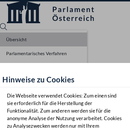
Übersicht
Parlamentarisches Verfahren
Sprache English
Mediathek
Liste der Rednerinnen und Redner
Hinweise zu Cookies
Hilfe
Benutzer
Die Webseite verwendet Cookies: Zum einen sind
Zielgruppe
sie erforderlich für die Herstellung der
Navigationsmenü öffnen
MENÜ
Funktionalität. Zum anderen werden sie für die
anonyme Analyse der Nutzung verarbeitet. Cookies
zu Analysezwecken werden nur mit Ihrem
Sprache En
Mediathek