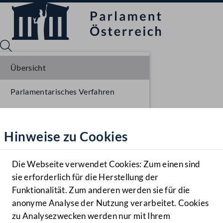
Übersicht
Parlamentarisches Verfahren
Sprache English
Mediathek
Liste der Rednerinnen und Redner
Hinweise zu Cookies
Hilfe
Benutzer
Die Webseite verwendet Cookies: Zum einen sind
Zielgruppe
sie erforderlich für die Herstellung der
Navigationsmenü öffnen
MENÜ
Funktionalität. Zum anderen werden sie für die
anonyme Analyse der Nutzung verarbeitet. Cookies
zu Analysezwecken werden nur mit Ihrem
Sprache En
Mediathek