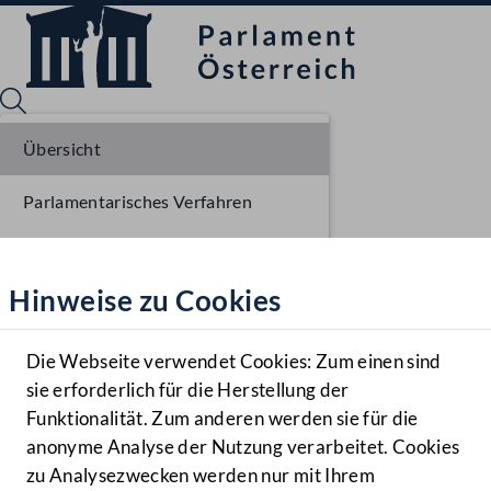
Übersicht
Parlamentarisches Verfahren
Sprache English
Mediathek
Liste der Rednerinnen und Redner
Hinweise zu Cookies
Hilfe
Benutzer
Die Webseite verwendet Cookies: Zum einen sind
Zielgruppe
sie erforderlich für die Herstellung der
Navigationsmenü öffnen
MENÜ
Funktionalität. Zum anderen werden sie für die
anonyme Analyse der Nutzung verarbeitet. Cookies
zu Analysezwecken werden nur mit Ihrem
Sprache En
Mediathek