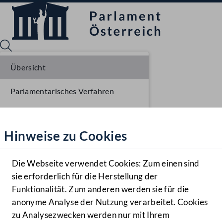
Übersicht
Parlamentarisches Verfahren
Sprache English
Mediathek
Liste der Rednerinnen und Redner
Hinweise zu Cookies
Hilfe
Benutzer
Die Webseite verwendet Cookies: Zum einen sind
Zielgruppe
sie erforderlich für die Herstellung der
Navigationsmenü öffnen
MENÜ
Funktionalität. Zum anderen werden sie für die
anonyme Analyse der Nutzung verarbeitet. Cookies
zu Analysezwecken werden nur mit Ihrem
Sprache En
Mediathek