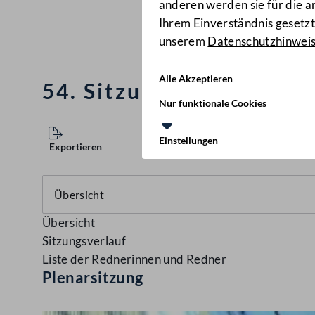
anderen werden sie für die 
Ihrem Einverständnis gesetzt.
unserem
Datenschutzhinwei
Alle Akzeptieren
54. Sitzung des Nationa
Nur funktionale Cookies
Einstellungen
Exportieren
Übersicht
Sitzungsverlauf
Liste der Rednerinnen und Redner
Plenarsitzung