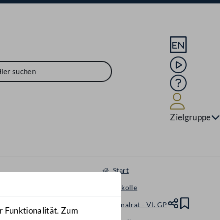
Sprache En
Mediathek
Hilfe
Benutze
Zielgruppe
Start
Protokolle
Nationalrat - VI. GP
Teile
Lesez
r Funktionalität. Zum