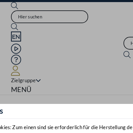
Sprache English
Mediathek
Hilfe
Benutzer
Zielgruppe
Navigationsmenü öffnen
MENÜ
s
es: Zum einen sind sie erforderlich für die Herstellung de