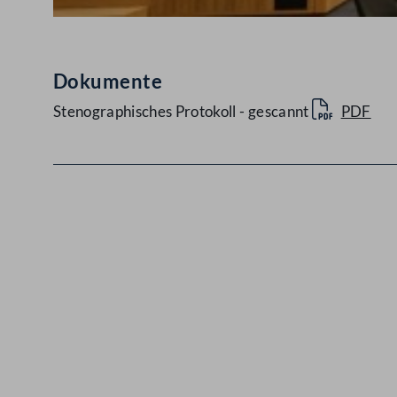
Dokumente
Stenographisches Protokoll - gescannt
PDF
Kontakt