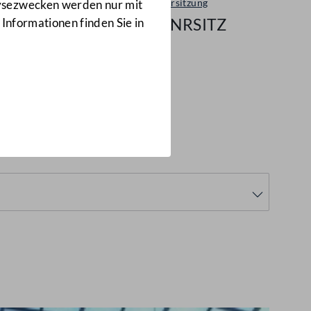
Plenarsitzung
lysezwecken werden nur mit
54/NRSITZ
 Informationen finden Sie in
RSITZ)