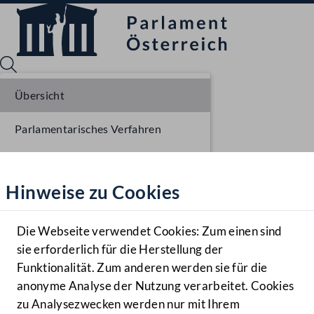
Übersicht
Parlamentarisches Verfahren
Sprache English
Mediathek
Liste der Rednerinnen und Redner
Hinweise zu Cookies
Hilfe
Benutzer
Die Webseite verwendet Cookies: Zum einen sind
Zielgruppe
sie erforderlich für die Herstellung der
Navigationsmenü öffnen
MENÜ
Funktionalität. Zum anderen werden sie für die
anonyme Analyse der Nutzung verarbeitet. Cookies
zu Analysezwecken werden nur mit Ihrem
Sprache En
Mediathek