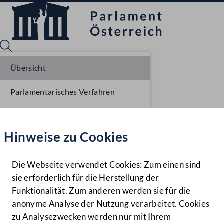
Übersicht
Parlamentarisches Verfahren
Sprache English
Mediathek
Liste der Rednerinnen und Redner
Hinweise zu Cookies
Hilfe
Benutzer
Die Webseite verwendet Cookies: Zum einen sind
Zielgruppe
sie erforderlich für die Herstellung der
Navigationsmenü öffnen
MENÜ
Funktionalität. Zum anderen werden sie für die
anonyme Analyse der Nutzung verarbeitet. Cookies
zu Analysezwecken werden nur mit Ihrem
Sprache En
Mediathek