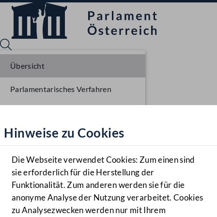
Übersicht
Parlamentarisches Verfahren
Sprache English
Mediathek
Liste der Rednerinnen und Redner
Hinweise zu Cookies
Hilfe
Benutzer
Die Webseite verwendet Cookies: Zum einen sind
Zielgruppe
sie erforderlich für die Herstellung der
Navigationsmenü öffnen
MENÜ
Funktionalität. Zum anderen werden sie für die
anonyme Analyse der Nutzung verarbeitet. Cookies
zu Analysezwecken werden nur mit Ihrem
Sprache En
Mediathek