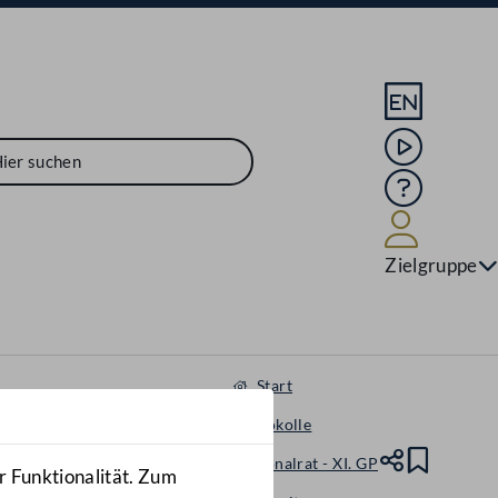
Sprache En
Mediathek
Hilfe
Benutze
Zielgruppe
Start
Protokolle
Nationalrat - XI. GP
Teile
Lesez
r Funktionalität. Zum