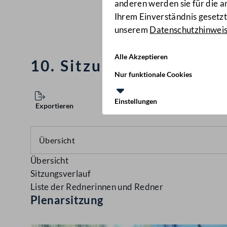
anderen werden sie für die 
Ihrem Einverständnis gesetzt.
unserem
Datenschutzhinwei
Alle Akzeptieren
10. Sitzung des Nationa
Nur funktionale Cookies
Einstellungen
Exportieren
Übersicht
Sitzungsverlauf
Liste der Rednerinnen und Redner
Plenarsitzung