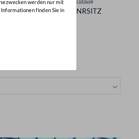
Plenarsitzung
lysezwecken werden nur mit
10/NRSITZ
 Informationen finden Sie in
NRSITZ)