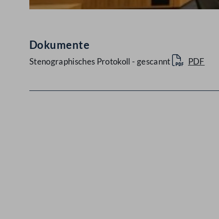
Dokumente
Stenographisches Protokoll - gescannt
PDF
Kontakt