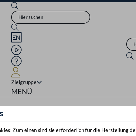
Sprache English
Mediathek
Hilfe
Benutzer
Zielgruppe
Navigationsmenü öffnen
MENÜ
s
es: Zum einen sind sie erforderlich für die Herstellung de