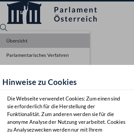
Übersicht
Parlamentarisches Verfahren
Sprache English
Mediathek
Liste der Rednerinnen und Redner
Hinweise zu Cookies
Hilfe
Benutzer
Die Webseite verwendet Cookies: Zum einen sind
Zielgruppe
sie erforderlich für die Herstellung der
Navigationsmenü öffnen
MENÜ
Funktionalität. Zum anderen werden sie für die
anonyme Analyse der Nutzung verarbeitet. Cookies
zu Analysezwecken werden nur mit Ihrem
Sprache En
Mediathek