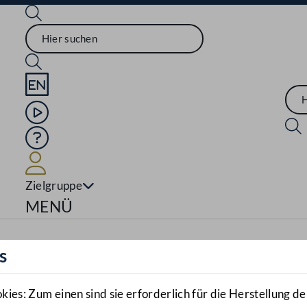
Sprache English
Mediathek
Hilfe
Benutzer
Zielgruppe
Navigationsmenü öffnen
MENÜ
s
es: Zum einen sind sie erforderlich für die Herstellung de