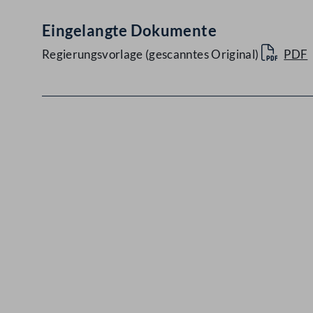
Eingelangte Dokumente
Regierungsvorlage (gescanntes Original)
PDF
Kontakt