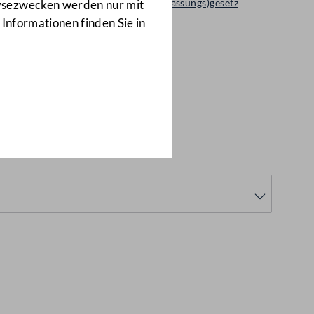
Regierungsvorlage: Bundes(verfassungs)gesetz
lysezwecken werden nur mit
57 d.B.
 Informationen finden Sie in
.B.)