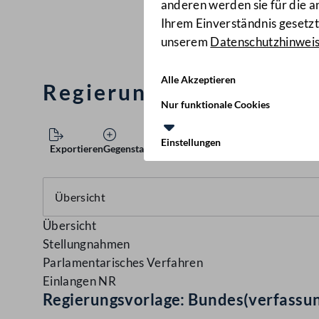
anderen werden sie für die 
Ihrem Einverständnis gesetzt.
unserem
Datenschutzhinwei
Alle Akzeptieren
Regierungsvorlage: Bun
Nur funktionale Cookies
Einstellungen
Exportieren
Gegenstand speichern
Übersicht
Stellungnahmen
Parlamentarisches Verfahren
Einlangen NR
Regierungsvorlage: Bundes(verfassu