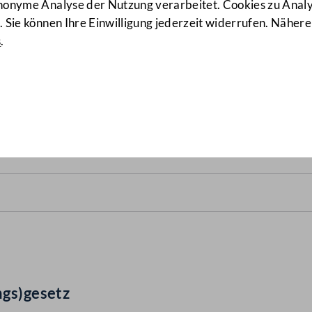
anonyme Analyse der Nutzung verarbeitet. Cookies zu Ana
 Sie können Ihre Einwilligung jederzeit widerrufen. Nähere
s
.
des(verfassungs)gesetz
(57 d
ngs)gesetz