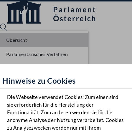
Übersicht
Parlamentarisches Verfahren
Sprache English
Mediathek
Liste der Rednerinnen und Redner
Hinweise zu Cookies
Hilfe
Benutzer
Die Webseite verwendet Cookies: Zum einen sind
Zielgruppe
sie erforderlich für die Herstellung der
Navigationsmenü öffnen
MENÜ
Funktionalität. Zum anderen werden sie für die
anonyme Analyse der Nutzung verarbeitet. Cookies
zu Analysezwecken werden nur mit Ihrem
Sprache En
Mediathek