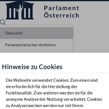
Übersicht
Parlamentarisches Verfahren
Sprache English
Mediathek
Liste der Rednerinnen und Redner
Hinweise zu Cookies
Hilfe
Benutzer
Die Webseite verwendet Cookies: Zum einen sind
Zielgruppe
sie erforderlich für die Herstellung der
Navigationsmenü öffnen
MENÜ
Funktionalität. Zum anderen werden sie für die
anonyme Analyse der Nutzung verarbeitet. Cookies
zu Analysezwecken werden nur mit Ihrem
Sprache En
Mediathek