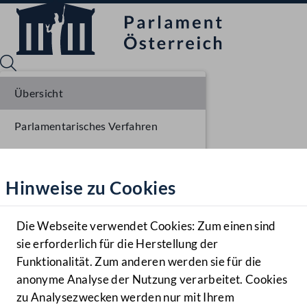
Übersicht
Parlamentarisches Verfahren
Sprache English
Mediathek
Liste der Rednerinnen und Redner
Hinweise zu Cookies
Hilfe
Benutzer
Die Webseite verwendet Cookies: Zum einen sind
Zielgruppe
sie erforderlich für die Herstellung der
Navigationsmenü öffnen
MENÜ
Funktionalität. Zum anderen werden sie für die
anonyme Analyse der Nutzung verarbeitet. Cookies
zu Analysezwecken werden nur mit Ihrem
Sprache En
Mediathek