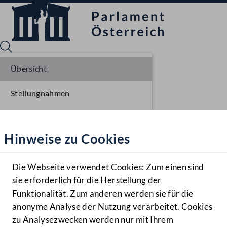
Übersicht
Stellungnahmen
Sprache English
Mediathek
Parlamentarisches Verfahren
Hinweise zu Cookies
Hilfe
Einlangen NR
Benutzer
Die Webseite verwendet Cookies: Zum einen sind
Zielgruppe
sie erforderlich für die Herstellung der
Navigationsmenü öffnen
MENÜ
Funktionalität. Zum anderen werden sie für die
anonyme Analyse der Nutzung verarbeitet. Cookies
zu Analysezwecken werden nur mit Ihrem
Sprache En
Mediathek