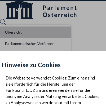
Übersicht
Parlamentarisches Verfahren
Sprache English
Mediathek
Hinweise zu Cookies
Hilfe
Benutzer
Die Webseite verwendet Cookies: Zum einen sind
Zielgruppe
sie erforderlich für die Herstellung der
Navigationsmenü öffnen
MENÜ
Funktionalität. Zum anderen werden sie für die
anonyme Analyse der Nutzung verarbeitet. Cookies
zu Analysezwecken werden nur mit Ihrem
Sprache En
Mediathek