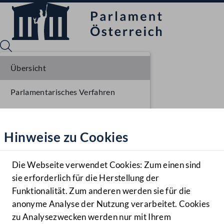
Übersicht
Parlamentarisches Verfahren
Sprache English
Mediathek
Einlangen NR
Hinweise zu Cookies
Hilfe
Benutzer
Die Webseite verwendet Cookies: Zum einen sind
Zielgruppe
sie erforderlich für die Herstellung der
Navigationsmenü öffnen
MENÜ
Funktionalität. Zum anderen werden sie für die
anonyme Analyse der Nutzung verarbeitet. Cookies
zu Analysezwecken werden nur mit Ihrem
Sprache En
Mediathek