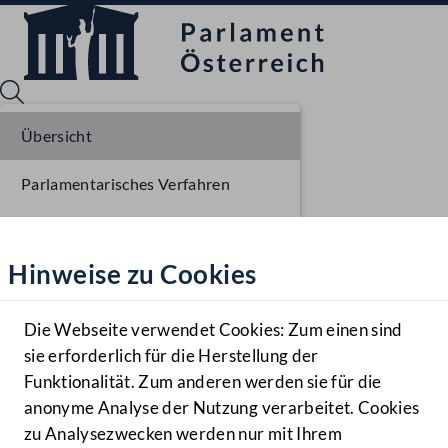
Übersicht
Parlamentarisches Verfahren
Sprache English
Mediathek
Einlangen NR
Hinweise zu Cookies
Hilfe
Benutzer
Die Webseite verwendet Cookies: Zum einen sind
Zielgruppe
sie erforderlich für die Herstellung der
Navigationsmenü öffnen
MENÜ
Funktionalität. Zum anderen werden sie für die
anonyme Analyse der Nutzung verarbeitet. Cookies
zu Analysezwecken werden nur mit Ihrem
Sprache En
Mediathek