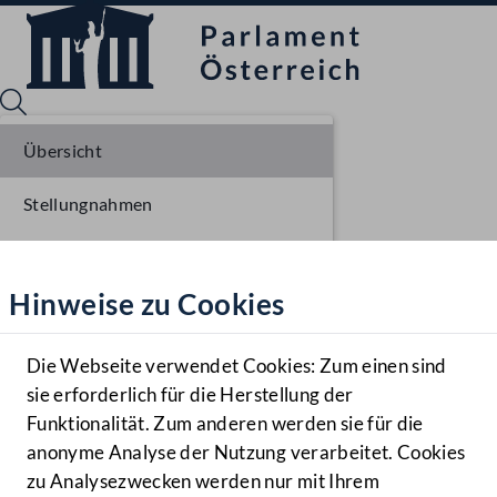
Übersicht
Stellungnahmen
Sprache English
Mediathek
Parlamentarisches Verfahren
Hinweise zu Cookies
Hilfe
Einlangen NR
Benutzer
Die Webseite verwendet Cookies: Zum einen sind
Zielgruppe
sie erforderlich für die Herstellung der
Navigationsmenü öffnen
MENÜ
Funktionalität. Zum anderen werden sie für die
anonyme Analyse der Nutzung verarbeitet. Cookies
zu Analysezwecken werden nur mit Ihrem
Sprache En
Mediathek