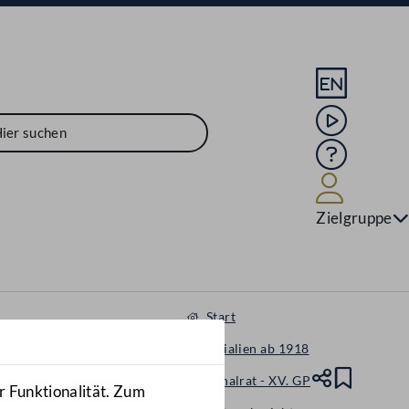
Sprache En
Mediathek
Hilfe
Benutze
Zielgruppe
Start
Materialien ab 1918
Nationalrat - XV. GP
Teile
Lesez
r Funktionalität. Zum