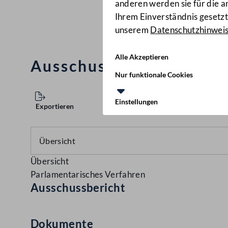
anderen werden sie für die 
Ihrem Einverständnis gesetzt.
unserem
Datenschutzhinwei
Alle Akzeptieren
Ausschussbericht
(44 d.B.
Nur funktionale Cookies
Einstellungen
Exportieren
Übersicht
Parlamentarisches Verfahren
Ausschussbericht
Dokumente