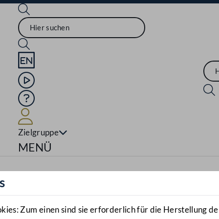
Sprache English
Mediathek
Hilfe
Benutzer
Zielgruppe
Navigationsmenü öffnen
MENÜ
s
es: Zum einen sind sie erforderlich für die Herstellung de