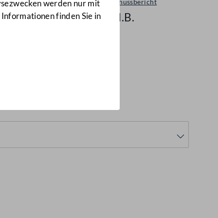
Ausschussbericht
lysezwecken werden nur mit
44 d.B.
 Informationen finden Sie in