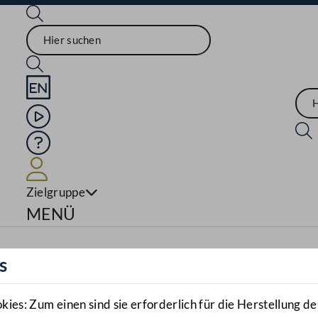
Sprache English
Mediathek
Hilfe
Benutzer
Zielgruppe
Navigationsmenü öffnen
MENÜ
s
es: Zum einen sind sie erforderlich für die Herstellung de