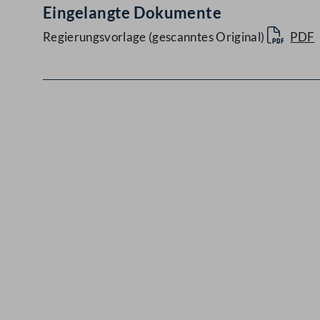
Eingelangte Dokumente
Regierungsvorlage (gescanntes Original)
PDF
Kontakt