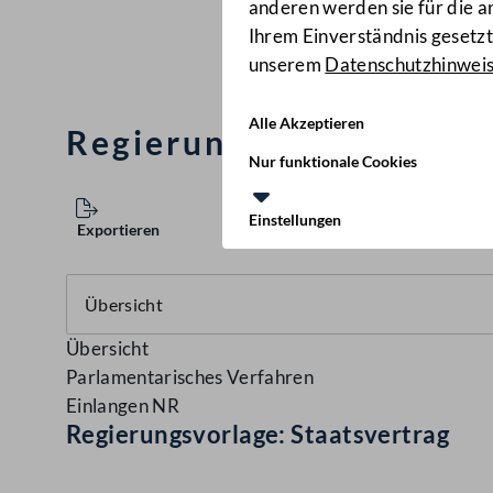
anderen werden sie für die 
Ihrem Einverständnis gesetzt.
unserem
Datenschutzhinwei
Alle Akzeptieren
Regierungsvorlage: Sta
Nur funktionale Cookies
Einstellungen
Exportieren
Übersicht
Parlamentarisches Verfahren
Einlangen NR
Regierungsvorlage: Staatsvertrag