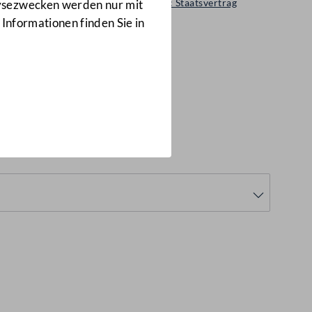
Regierungsvorlage: Staatsvertrag
lysezwecken werden nur mit
561 d.B.
 Informationen finden Sie in