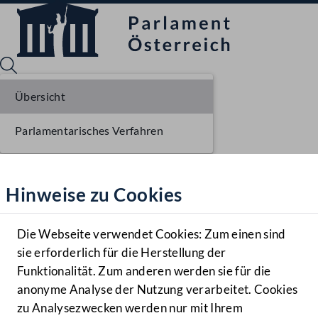
Übersicht
Parlamentarisches Verfahren
Sprache English
Mediathek
Hinweise zu Cookies
Hilfe
Benutzer
Die Webseite verwendet Cookies: Zum einen sind
Zielgruppe
sie erforderlich für die Herstellung der
Navigationsmenü öffnen
MENÜ
Funktionalität. Zum anderen werden sie für die
anonyme Analyse der Nutzung verarbeitet. Cookies
zu Analysezwecken werden nur mit Ihrem
Sprache En
Mediathek